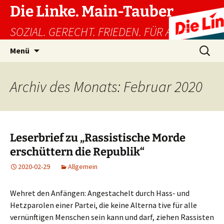
Zum
Die Linke. Main-Tauber
Inhalt
SOZIAL. GERECHT. FRIEDEN. FÜR ALLE!
springen
Suchen
Menü
nach:
Archiv des Monats: Februar 2020
Leserbrief zu „Rassistische Morde
erschüttern die Republik“
2020-02-29
Allgemein
Wehret den Anfängen: Angestachelt durch Hass- und
Hetzparolen einer Partei, die keine Alterna tive für alle
vernünftigen Menschen sein kann und darf, ziehen Rassisten