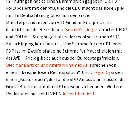
In Thüringen hat es einen Dammbruch gegeben: Die FDP
kollaboriert mit der AfD, und die CDU macht das böse Spiel
mit. In Deutschland gibt es nun den ersten
Ministerpräsidenten von AfD-Gnaden. Entsprechend
deutlich sind die Reaktionen:
Bernd Riexinger
verurteilt FDP
und CDU als „Steigbügelhalter der rechtsextremen AfD“.
Katja Kipping konstatiert: „Eine Stimme für die CDU oder
FDP ist im Zweifelsfall eine Stimme für Mauscheleien mit
der AfD.“ Kritik gibt es auch aus der Bundestagsfraktion.
Dietmar Bartsch und Amira Mohamed Ali
sprechen von
einem „beispiellosen Rechtsputsch“. Und
Gregor Gysi
sieht
einen „Kulturbruch“, der für die SPD Anlass sein müsste, die
Große Koaltion mit der CDU im Bund zu beenden. Weitere
Reaktionen aus der LINKEN
in der Übersicht.