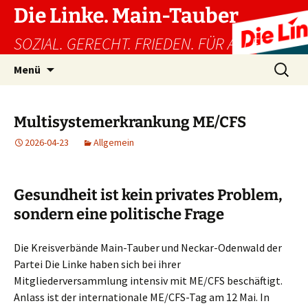
Zum
Die Linke. Main-Tauber
Inhalt
SOZIAL. GERECHT. FRIEDEN. FÜR ALLE!
springen
Suchen
Menü
nach:
Multisystemerkrankung ME/CFS
2026-04-23
Allgemein
Gesundheit ist kein privates Problem,
sondern eine politische Frage
Die Kreisverbände Main-Tauber und Neckar-Odenwald der
Partei Die Linke haben sich bei ihrer
Mitgliederversammlung intensiv mit ME/CFS beschäftigt.
Anlass ist der internationale ME/CFS-Tag am 12 Mai. In