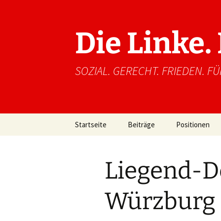
Zum
Inhalt
springen
Die Linke
SOZIAL. GERECHT. FRIEDEN. FÜ
Startseite
Beiträge
Positionen
Liegend-D
Würzburg