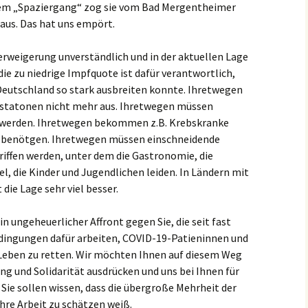
nem „Spaziergang“ zog sie vom Bad Mergentheimer
us. Das hat uns empört.
verweigerung unverständlich und in der aktuellen Lage
 zu niedrige Impfquote ist dafür verantwortlich,
Deutschland so stark ausbreiten konnte. Ihretwegen
ivstatonen nicht mehr aus. Ihretwegen müssen
werden. Ihretwegen bekommen z.B. Krebskranke
ie benötgen. Ihretwegen müssen einschneidende
ffen werden, unter dem die Gastronomie, die
l, die Kinder und Jugendlichen leiden. In Ländern mit
die Lage sehr viel besser.
ein ungeheuerlicher Affront gegen Sie, die seit fast
dingungen dafür arbeiten, COVID-19-Patieninnen und
 Leben zu retten. Wir möchten Ihnen auf diesem Weg
 und Solidarität ausdrücken und uns bei Ihnen für
Sie sollen wissen, dass die übergroße Mehrheit der
hre Arbeit zu schätzen weiß.