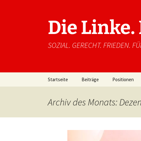
Zum
Inhalt
springen
Die Linke
SOZIAL. GERECHT. FRIEDEN. FÜ
Startseite
Beiträge
Positionen
Archiv des Monats: Deze