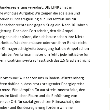
undesregierung vereidigt. DIE LINKE hat im
e wichtige Aufgabe: Wir zeigen die sozialen und
neuen Bundesregierung auf und setzen uns für
 Menschenrechte und gegen Krieg ein. Nach 16 Jahren
egierung. Doch den Fortschritt, den die Ampel-
nigen nicht spüren, die sich heute schon ihre Miete
Arbeit aufstocken müssen oder von ihrer Rente nicht
er Klimagerechtigkeitsbewegung hat die Ampel schon
führten Verkehrsministerium fehlt jede Initiative für
em Koalitionsvertrag lässt sich das 1,5 Grad Ziel nicht
er Kommune: Wir setzen uns in Baden-Württemberg
ten dafür ein, dass trotz steigender Energiepreise
 muss. Wir kämpfen für autofreie Innenstädte, den
rs im ländlichen Raum und die Einführung von
ir vor Ort für sozial gerechten Klimaschutz, der
ndes- und Bundesregierung fordern wir eine