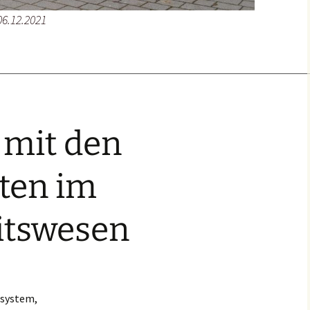
6.12.2021
t mit den
ten im
itswesen
ssystem,