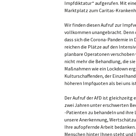
Impfdiktatur“ aufgerufen. Mit ei
Marktplatz zum Caritas-Krankenha
Wir finden diesen Aufruf zur Impf
vollkommen unangebracht. Denn die
dass sich die Corona-Pandemie in 
reichen die Plätze auf den Intens
planbare Operatonen verschoben 
nicht mehr die Behandlung, die s
Maßnahmen wie ein Lockdown ergri
Kulturschaffenden, der Einzelhande
höheren Impfquoten als bei uns ist 
Der Aufruf der AfD ist gleichzeitg 
zwei Jahren unter erschwerten Be
-Patienten zu behandeln und ihre
unsere Anerkennung, Wertschätzung
Ihre aufopfernde Arbeit bedanken. 
Menschen hinter Ihnen steht und I