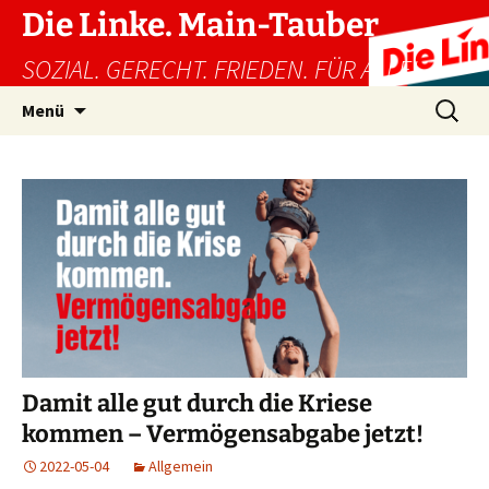
Zum
Die Linke. Main-Tauber
Inhalt
SOZIAL. GERECHT. FRIEDEN. FÜR ALLE!
springen
Suchen
Menü
nach:
Damit alle gut durch die Kriese
kommen – Vermögensabgabe jetzt!
2022-05-04
Allgemein